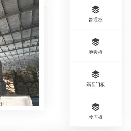
普通板
地暖板
隔音门板
冷库板