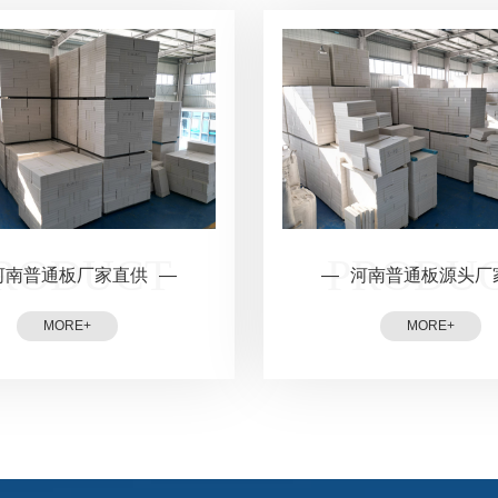
河南普通板厂家直供
河南普通板源头厂
M
O
R
E
+
M
O
R
E
+