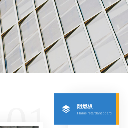
01
阻燃板
Flame retardant board