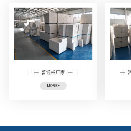
普通板厂家
M
O
R
E
+