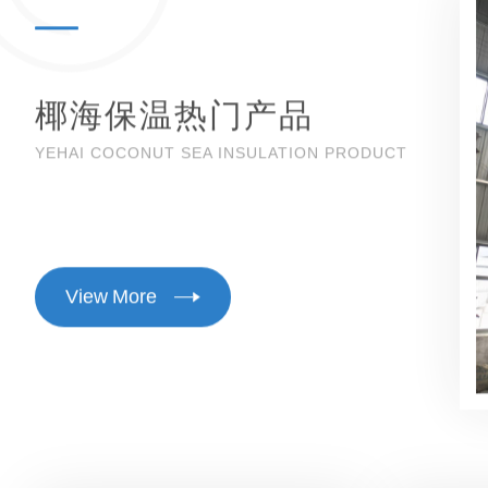
椰海保温热门产品
YEHAI COCONUT SEA INSULATION PRODUCT
V
i
e
w
M
o
r
e